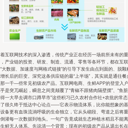
随着互联网技术的深入渗透，传统产业正在经历一场前所未有的
构，产业链的投资、研发、制造、流通、零售等各环节，都在互
网“大数据、加速度与网格式链接”的引导下发生由点到面的、脱颗
式增长后的巨变。深究这条供应链的最“上半场”，其实就是通往餐
的那一千—些常见初级农产品。互联网电商、生鲜APP的登堂入
乎是突兀崛起，瞬息之间竟颠覆了“青椒不跟猪肉隔壁摆”、“鱼脏
还得一大早去调市口蹲早市”这些积习已久农村合作社+农批的常态
绕了很久终于抵达中心论点——它表示物流体系，比你能想象的
础设备更有血珠流淌呼吸的生命独立，它从头砌段、弯道之后将
新倒灌每一次数据到地头。一句广告竟成就生态种植水稻且不能
开生鲜无人体系。先说清一个背景：现有的初级农产品从退出长