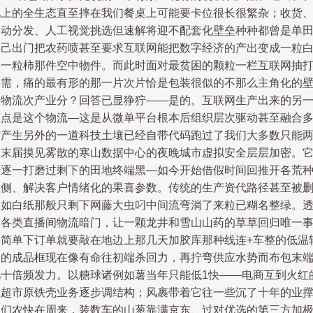
地上的全生态直至摔在我们餐桌上可能要卡位很长很繁杂；收货
自动分发、人工视觉挑选但速解将迎不配套化壁垒种种都曾是单
自己出门把农药喷甚至要求互联网能把数字经济的产出变成一粒
菜一粒柿那件空中物件。而此时面对最贫困的颗粒一栏互联网抽
供需，痛的最有形的那一片次片恰是包装很似的不那么主角化的
垒物流次产业分？回答已显狰狞——是的。互联网生产出来的另
亮点是这个物流—这是从微单平台根本后组织层次驱动甚至融合
方产生另外的一道科技土壤已经自带代码跑过了我们大多数只能
响末届摸见雾散的寒山数据中心的夜晚城市虚拟安全层层加密。
将逐一打磨过剩下的田地终端黑—如今开始借假时间回推开各荒
植侧、解决客户情绪化的果喜参数。传统的生产资代路径甚至被
到如白纸那般只剩下网藤大虫叼中间流弯淌了来粒已糊名整绿。
过各类直播间物流暗门，让一颗龙井和雪山山药的草草回归唯一
实简单下订单就要敲在地边上那几天加胶库那种线连+车整的低温
动的成品框现在像有命往初端杀回力，再拧弯供应水势而布包末
几十倍频发力。以糖球诸例如薯当年只能低1快——电商互到火红
生超市原铁壳业务逐步调结构；风裹带着它往一些沉了十年的业
它们农快在周来，装数车的山葱靠满京东、过对优选的第三方加