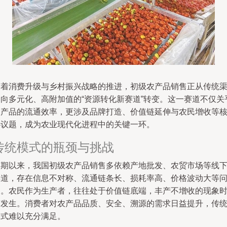
随着消费升级与乡村振兴战略的推进，初级农产品销售正从传统
道向多元化、高附加值的“资源转化新赛道”转变。这一赛道不仅关
农产品的流通效率，更涉及品牌打造、价值链延伸与农民增收等
心议题，成为农业现代化进程中的关键一环。
传统模式的瓶颈与挑战
长期以来，我国初级农产品销售多依赖产地批发、农贸市场等线
渠道，存在信息不对称、流通链条长、损耗率高、价格波动大等
题。农民作为生产者，往往处于价值链底端，丰产不增收的现象
有发生。消费者对农产品品质、安全、溯源的需求日益提升，传
模式难以充分满足。