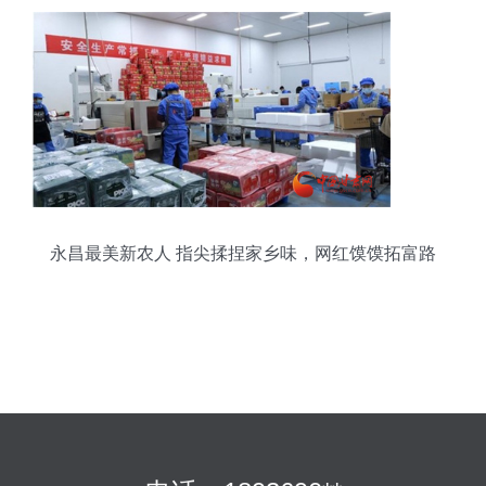
永昌最美新农人 指尖揉捏家乡味，网红馍馍拓富路