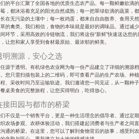
我们的平台汇聚了全国各地的优质生态农产品。每一颗鲜嫩欲滴
草莓，都沐浴着充足的阳光自然成熟；每一把翠绿欲滴的蔬菜，
生长在无污染的土壤中；每一枚鸡蛋，都来自自由散养、食用天
粮草的禽类。我们相信，食物的本味就是最好的调味品。通过减
中间环节，采用高效的冷链物流，我们将这份“新鲜”快速送达您的
房，让您和家人享受到食材最原始、最浓郁的鲜美。
透明溯源，安心之选
信任源于透明。有机绿色农业网为每一份产品建立了详细的溯源
案。您只需扫描包装上的二维码，即可查看产品的生产农场、种
过程、采收时间乃至运输轨迹。我们邀请您一同见证，从一颗种
到餐桌美食的完整旅程，让您买得明白，吃得放心。
连接田园与都市的桥梁
我们不仅是一个销售平台，更是一种生活理念的倡导者。通过定
组织农场参观、农耕体验活动，我们搭建起消费者与生产者之间
接沟通的桥梁。在这里，您可以了解到食物背后的故事，感受到
人的辛勤与匠心，重新建立与土地的情感连接。