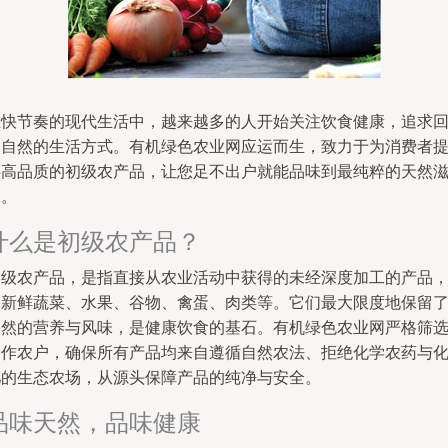
在快节奏的现代生活中，越来越多的人开始关注饮食健康，追求
归自然的生活方式。有机绿色农业网应运而生，致力于为消费者
供高品质的初级农产品，让您足不出户就能品味到最纯粹的天然
味。
什么是初级农产品？
初级农产品，是指直接从农业活动中获得的未经深度加工的产品
如新鲜蔬菜、水果、谷物、禽蛋、肉类等。它们最大限度地保留
自然的营养与风味，是健康饮食的基石。有机绿色农业网严格筛
合作农户，确保所有产品均来自遵循自然农法、拒绝化学农药与
肥的生态农场，从源头保障产品的纯净与安全。
品味天然，品味健康