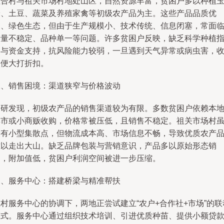
祖合村与祖关市场村地处山区，自然资源丰富，贫困户多以种植
米、土豆、蔬菜及养殖家禽等初级农产品为主。这些产品品质优
良、绿色生态，但由于生产规模小、技术传统、信息闭塞，常面
产量不稳定、品种单一等问题。许多贫困户反映，缺乏科学种植
导与资金支持，抗风险能力较弱，一旦遇到天气异常或病虫害，
入便大打折扣。
二、销售困境：渠道狭窄与价格波动
调研发现，初级农产品的销售渠道较为有限。多数贫困户依赖本
集市或小商贩收购，价格常被压低，且销售不稳定。祖关市场村
设有小型集散点，但物流成本高、市场信息不畅，导致优质农产
难以走出大山。缺乏品牌包装与营销意识，产品多以原始形态销
售，附加值低，贫困户利润空间被进一步压缩。
三、服务中心：搭建桥梁与精准帮扶
村服务中心的协调下，两地正尝试建立“农户+合作社+市场”的联
模式。服务中心通过组织技术培训、引进优质种苗、提供小额贷